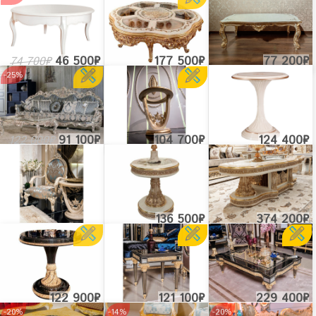
46 500₽
177 500₽
77 200₽
74 700₽
-25%
91 100₽
104 700₽
124 400₽
122 000₽
136 500₽
374 200₽
122 900₽
121 100₽
229 400₽
-20%
-14%
-20%