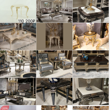
110 200₽
-20%