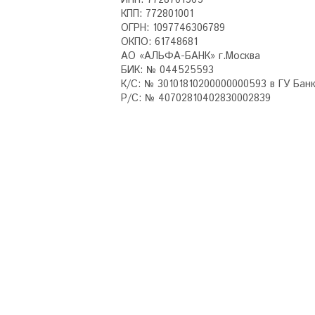
ИНН: 7728701565
КПП: 772801001
ОГРН: 1097746306789
ОКПО: 61748681
АО «АЛЬФА-БАНК» г.Москва
БИК: № 044525593
К/С: № 30101810200000000593 в ГУ Ба
Р/С: № 40702810402830002839