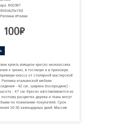
ара: 800387
 800x625x760
 Реплики Италии
1 100₽
ь
аем купить изящное кресло неоклассика 
ения к трюмо, в гостиную и в прихожую. 
премиум класса от столярной мастерской 
з. Реплика итальянской мебели.

 сидения - 42 см., ширина (посередине) - 
 высота - 47 см. Кресло изготавливается из 
, поэтому расцветка дерева и ткань могут 
быми по пожеланию покупателя. Срок 
ления 20-30 календарных дней. Массив 