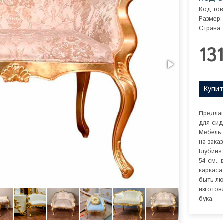
Код тов
Размер:
Страна:
13
Купит
Предлаг
для сид
Мебель 
на зака
Глубина
54 см.,
каркаса
быть лю
изготов
бука.