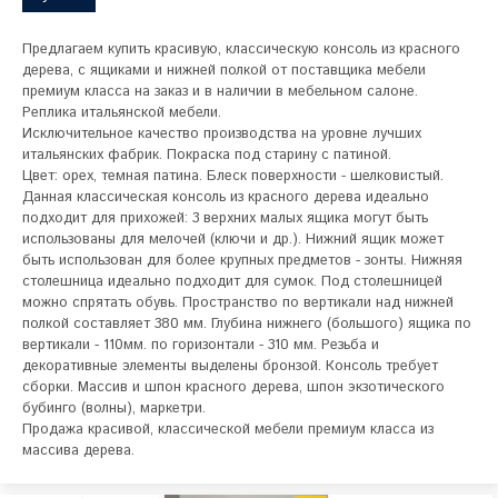
Предлагаем купить красивую, классическую консоль из красного 
дерева, с ящиками и нижней полкой от поставщика мебели 
премиум класса на заказ и в наличии в мебельном салоне. 
Реплика итальянской мебели. 

Исключительное качество производства на уровне лучших 
итальянских фабрик. Покраска под старину с патиной.

Цвет: орех, темная патина. Блеск поверхности - шелковистый.

Данная классическая консоль из красного дерева идеально 
подходит для прихожей: 3 верхних малых ящика могут быть 
использованы для мелочей (ключи и др.). Нижний ящик может 
быть использован для более крупных предметов - зонты. Нижняя 
столешница идеально подходит для сумок. Под столешницей 
можно спрятать обувь. Пространство по вертикали над нижней 
полкой составляет 380 мм. Глубина нижнего (большого) ящика по 
вертикали - 110мм. по горизонтали - 310 мм. Резьба и 
декоративные элементы выделены бронзой. Консоль требует 
сборки. Массив и шпон красного дерева, шпон экзотического 
бубинго (волны), маркетри.

Продажа красивой, классической мебели премиум класса из 
массива дерева.